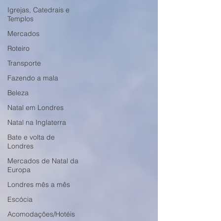
Igrejas, Catedrais e
Templos
Mercados
Roteiro
Transporte
Fazendo a mala
Beleza
Natal em Londres
Natal na Inglaterra
Bate e volta de
Londres
Mercados de Natal da
Europa
Londres mês a mês
Escócia
Acomodações/Hotéis