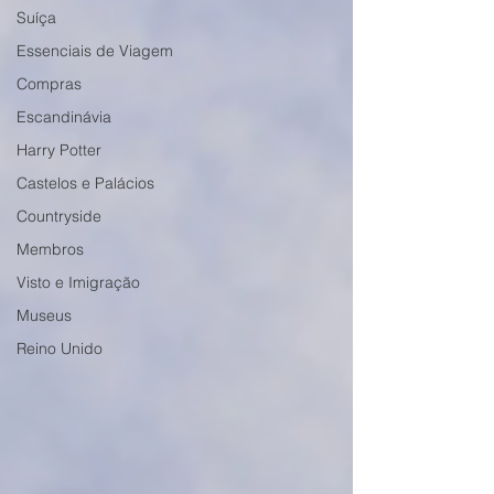
Suíça
Essenciais de Viagem
Compras
Escandinávia
Harry Potter
Castelos e Palácios
Countryside
Membros
Visto e Imigração
Museus
Reino Unido