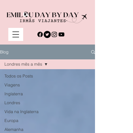
Blog
Londres mês a mês
Todos os Posts
Viagens
Inglaterra
Londres
Vida na Inglaterra
Europa
Alemanha