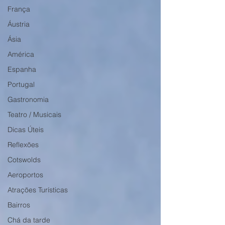
França
Áustria
Ásia
América
Espanha
Portugal
Gastronomia
Teatro / Musicais
Dicas Úteis
Reflexões
Cotswolds
Aeroportos
Atrações Turísticas
Bairros
Chá da tarde