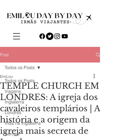
Post
Todos os Posts
EmiLou
Todos os Posts
TEMPLE CHURCH EM
Viagens
LONDRES: A igreja dos
Inglaterra
cavaleiros templários | A
Londres
história e a origem da
Vida na Inglaterra
igreja mais secreta de
Europa