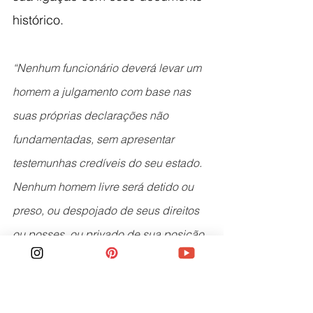
histórico. 
“Nenhum funcionário deverá levar um 
homem a julgamento com base nas 
suas próprias declarações não 
fundamentadas, sem apresentar 
testemunhas credíveis do seu estado. 
Nenhum homem livre será detido ou 
preso, ou despojado de seus direitos 
ou posses, ou privado de sua posição 
de qualquer outra forma, nem 
procederemos com força contra ele, 
ou enviaremos outros para fazê-lo, 