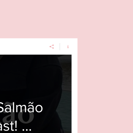
 Salmão
st! 🐟