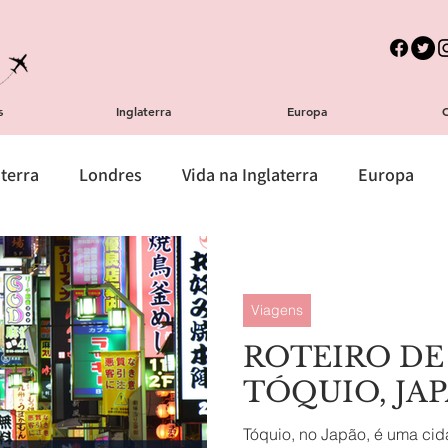
s
Inglaterra
Europa
aterra
Londres
Vida na Inglaterra
Europa
Espanha
Portugal
Gastronomia
Teatro / M
Viagens
roportos
Atrações Turísticas
Bairros
Chá da
ROTEIRO DE
TÓQUIO, JA
Mercados
Roteiro
Transporte
Fazendo a ma
Tóquio, no Japão, é uma ci