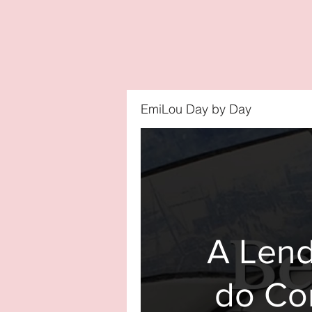
EmiLou Day by Day
A Lend
do Co