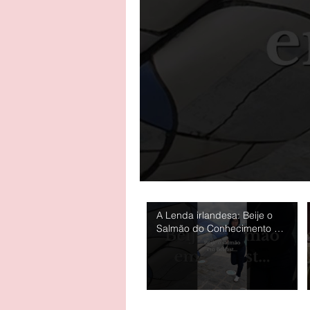
A Lenda irlandesa: Beije o
Salmão do Conhecimento em
Belfast! 🐟💋 #belfast
#Irmãsviajantes