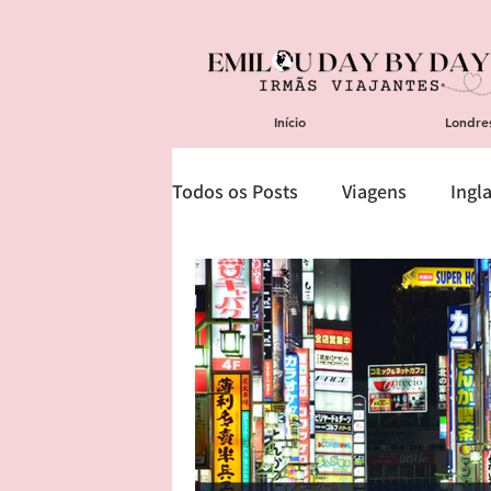
Início
Londre
Todos os Posts
Viagens
Ingl
Áustria
Ásia
América
Reflexões
Cotswolds
Ae
Igrejas, Catedrais e Templos