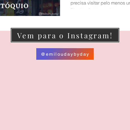
precisa visitar pelo menos 
Tóquio não tem muitos...
Inglaterra
Bate e volta de Londres
Vem para o Instagram!
@emiloudaybyday