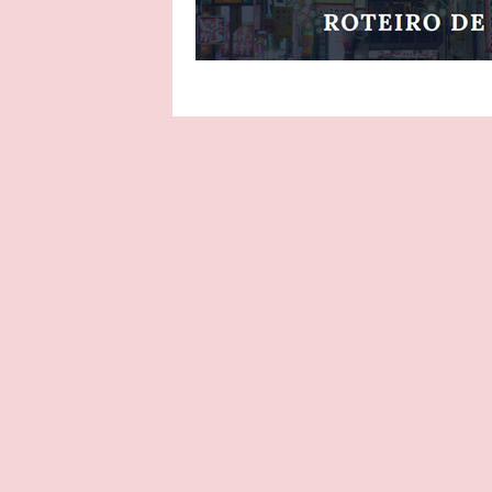
Natal em Londres
Natal na 