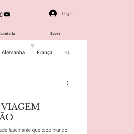
Login
Curadoria
Sobre
©
Alemanha
França
usicais
Dicas Úteis
 tarde
 VIAGEM
PÃO
la
Beleza
dade fascinante que todo mundo