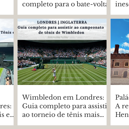
completo para o bate-volta
ines
Wimbledon em Londres:
Pal
es:
Guia completo para assistir
A re
is em
ao torneio de tênis mais
Hen
sitar
tradicional do mundo
Pass