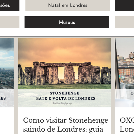
nsões
Natal em Londres
Museus
Como visitar Stonehenge
OXO
saindo de Londres: guia
Lond