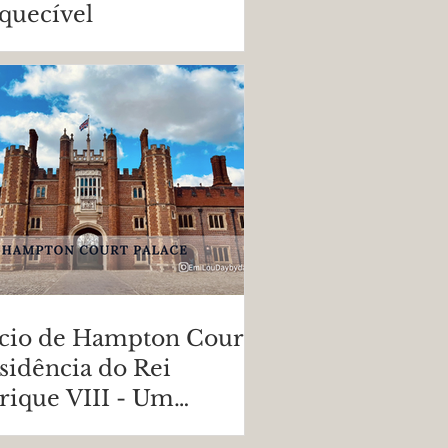
quecível
ácio de Hampton Court:
sidência do Rei
rique VIII - Um
eio pela História da