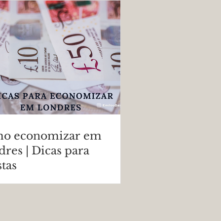
eza Britânica
o economizar em
res | Dicas para
stas