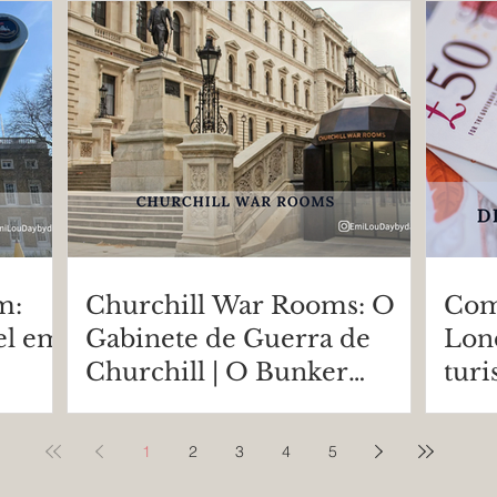
Real
m:
Churchill War Rooms: O
Com
el em
Gabinete de Guerra de
Lond
Churchill | O Bunker
turi
Secreto da Segunda Guerra
Mundial em Londres
1
2
3
4
5