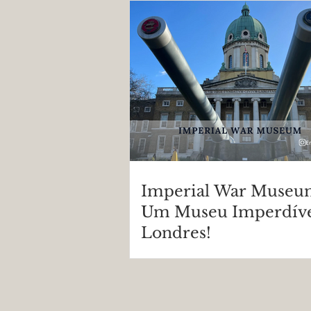
e vale a pena?
Imperial War Museu
Um Museu Imperdív
Londres!