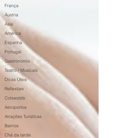
França
Áustria
Ásia
América
Espanha
Portugal
Gastronomia
Teatro / Musicais
Dicas Úteis
Reflexões
Cotswolds
Aeroportos
Atrações Turísticas
Bairros
Chá da tarde