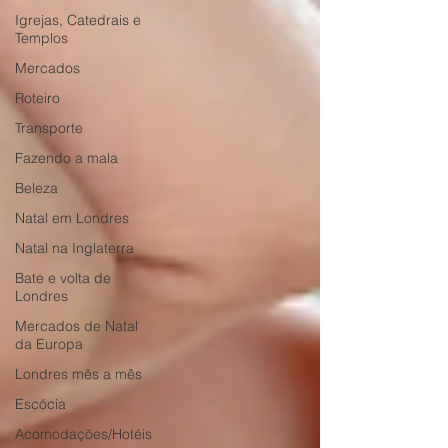
Igrejas, Catedrais e
Templos
Mercados
Roteiro
Transporte
Fazendo a mala
Beleza
Natal em Londres
Natal na Inglaterra
Bate e volta de
Londres
Mercados de Natal
da Europa
Londres mês a mês
Escócia
Acomodações/Hotéis