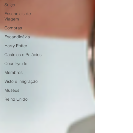
Suíça
Essenciais de
Viagem
Compras
Escandinávia
Harry Potter
Castelos e Palácios
Countryside
Membros
Visto e Imigração
Museus
Reino Unido