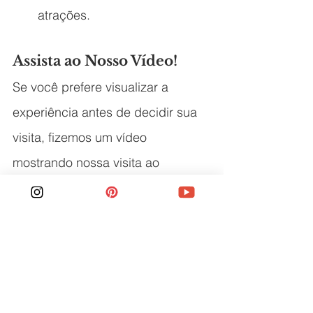
atrações.
Assista ao Nosso Vídeo!
Se você prefere visualizar a 
experiência antes de decidir sua 
visita, fizemos um vídeo 
mostrando nossa visita ao 
Churchill War Rooms
! Confira e 
veja todos os detalhes desse 
museu incrível no nosso canal 
EmiLou Day by Day