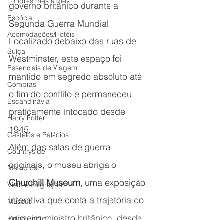
Londres mês a mês
governo britânico durante a 
Escócia
Segunda Guerra Mundial. 
Acomodações/Hotéis
Localizado debaixo das ruas de 
Suíça
Westminster, este espaço foi 
Essenciais de Viagem
mantido em segredo absoluto até 
Compras
o fim do conflito e permaneceu 
Escandinávia
praticamente intocado desde 
Harry Potter
1945.
Castelos e Palácios
Além das salas de guerra 
Countryside
originais, o museu abriga o 
Membros
Churchill Museum
, uma exposição 
Visto e Imigração
interativa que conta a trajetória do 
Museus
primeiro-ministro britânico, desde 
Reino Unido