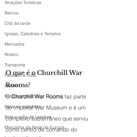
Atrações Turísticas
Bairros
Chá da tarde
Igrejas, Catedrais e Templos
Mercados
Roteiro
Transporte
O que é o Churchill War 
Fazendo a mala
Rooms?
Beleza
O 
Churchill War Rooms
 faz parte 
Natal em Londres
Natal na Inglaterra
do Imperial War Museum e é um 
Bate e volta de Londres
complexo subterrâneo que serviu 
Mercados de Natal da Europa
como centro de comando do 