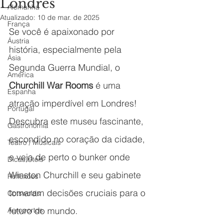
Londres
Alemanha
Atualizado:
10 de mar. de 2025
França
Se você é apaixonado por 
Áustria
história, especialmente pela 
Ásia
Segunda Guerra Mundial, o 
América
Churchill War Rooms
 é uma 
Espanha
atração imperdível em Londres! 
Portugal
Descubra este museu fascinante, 
Gastronomia
escondido no coração da cidade, 
Teatro / Musicais
e veja de perto o bunker onde 
Dicas Úteis
Winston Churchill e seu gabinete 
Reflexões
tomaram decisões cruciais para o 
Cotswolds
futuro do mundo.
Aeroportos