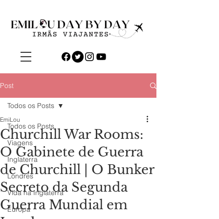
Post
Todos os Posts
EmiLou
Todos os Posts
Churchill War Rooms:
Viagens
O Gabinete de Guerra
Inglaterra
de Churchill | O Bunker
Londres
Secreto da Segunda
Vida na Inglaterra
Guerra Mundial em
Europa