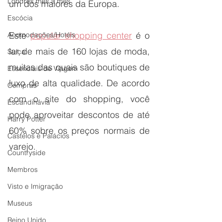
Londres mês a mês
um dos maiores da Europa. 
Escócia
Este 
popular shopping center
 é o 
Acomodações/Hotéis
lar de mais de 160 lojas de moda, 
Suíça
muitas das quais são boutiques de 
Essenciais de Viagem
luxo de alta qualidade. De acordo 
Compras
com o site do shopping, você 
Escandinávia
pode aproveitar descontos de até 
Harry Potter
60% sobre os preços normais de 
Castelos e Palácios
varejo. 
Countryside
Membros
Visto e Imigração
Museus
Reino Unido