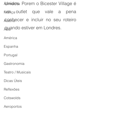
Unidos. Porem o Bicester Village é 
Alemanha
um outlet que vale a pena 
França
conhecer e incluir no seu roteiro 
Áustria
quando estiver em Londres. 
Ásia
América
Espanha
Portugal
Gastronomia
Teatro / Musicais
Dicas Úteis
Reflexões
Cotswolds
Aeroportos