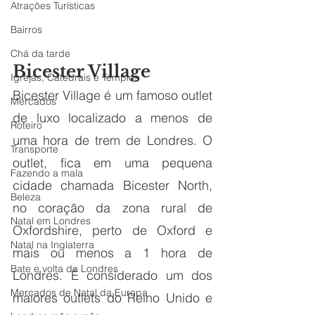
Atrações Turísticas
Bairros
Chá da tarde
Bicester Village 
Igrejas, Catedrais e Templos
Bicester Village é um famoso outlet 
Mercados
de luxo localizado a menos de 
Roteiro
uma hora de trem de Londres. O 
Transporte
outlet, fica em uma pequena 
Fazendo a mala
cidade chamada Bicester North, 
Beleza
no coração da zona rural de 
Natal em Londres
Oxfordshire, perto de Oxford e 
Natal na Inglaterra
mais ou menos a 1 hora de 
Bate e volta de Londres
Londres. É considerado um dos 
Mercados de Natal da Europa
maiores outlets do Reino Unido e 