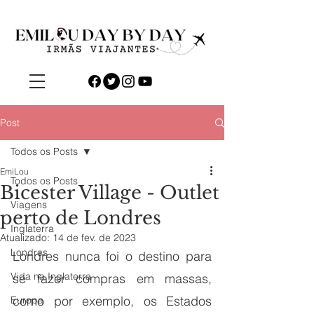
Post
Todos os Posts
EmiLou
Todos os Posts
Bicester Village - Outlet
Viagens
perto de Londres
Inglaterra
Atualizado:
14 de fev. de 2023
Londres
Londres nunca foi o destino para 
Vida na Inglaterra
se fazer compras em massas, 
como por exemplo, os Estados 
Europa