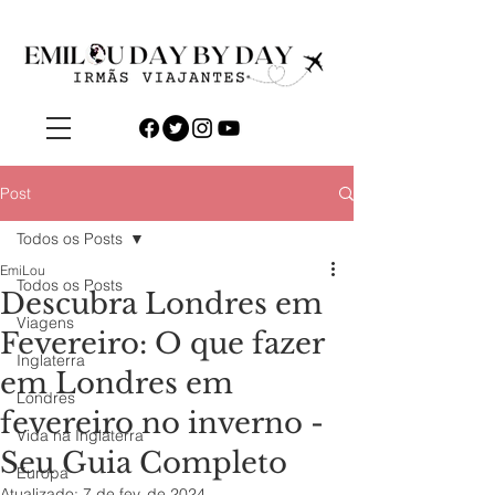
Post
Todos os Posts
EmiLou
Todos os Posts
Descubra Londres em
Viagens
Fevereiro: O que fazer
Inglaterra
em Londres em
Londres
fevereiro no inverno -
Vida na Inglaterra
Seu Guia Completo
Europa
Atualizado:
7 de fev. de 2024