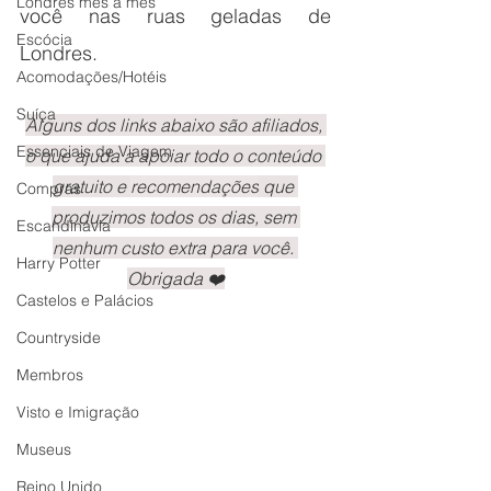
Londres mês a mês
você nas ruas geladas de 
Escócia
Londres. 
Acomodações/Hotéis
Suíça
Alguns dos links abaixo são afiliados, 
Essenciais de Viagem
o que ajuda a apoiar todo o conteúdo 
gratuito e 
recomendações
 que 
Compras
produzimos todos os dias, sem 
Escandinávia
nenhum custo extra para você. 
Harry Potter
Obrigada ❤️
Castelos e Palácios
Countryside
Membros
Visto e Imigração
Museus
Reino Unido