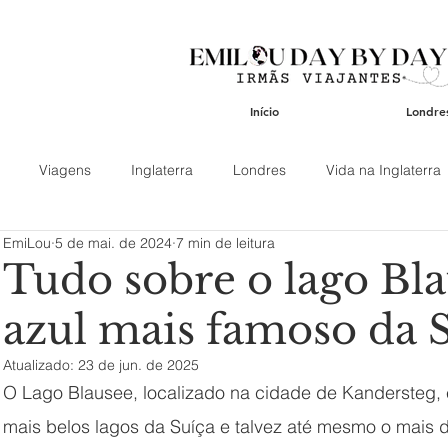
Início
Londre
Viagens
Inglaterra
Londres
Vida na Inglaterra
EmiLou
5 de mai. de 2024
7 min de leitura
Ásia
América
Espanha
Portugal
Gastronom
Tudo sobre o lago Bla
azul mais famoso da 
s
Cotswolds
Aeroportos
Atrações Turísticas
Bair
Atualizado:
23 de jun. de 2025
O Lago Blausee, localizado na cidade de Kandersteg
 Catedrais e Templos
Mercados
Roteiro
Transporte
mais belos lagos da Suíça e talvez até mesmo o mais 