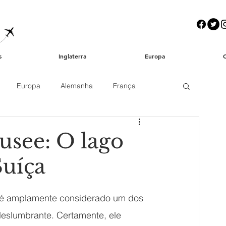
s
Inglaterra
Europa
Europa
Alemanha
França
ia
Teatro / Musicais
Dicas Úteis
usee: O lago
Suíça
ros
Chá da tarde
, é amplamente considerado um dos 
Fazendo a mala
Beleza
deslumbrante. Certamente, ele 