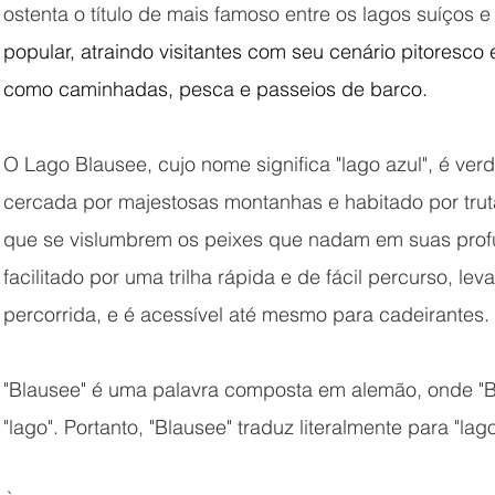
ostenta o título de mais famoso entre os lagos suíços e
 Londres
Natal na Inglaterra
Bate e volta de Londres
popular, atraindo visitantes com seu cenário pitoresco
como caminhadas, pesca e passeios de barco.
O Lago Blausee, cujo nome significa "lago azul", é ve
cercada por majestosas montanhas e habitado por truta
que se vislumbrem os peixes que nadam em suas prof
facilitado por uma trilha rápida e de fácil percurso, l
percorrida, e é acessível até mesmo para cadeirantes.
"Blausee" é uma palavra composta em alemão, onde "Blau"
"lago". Portanto, "Blausee" traduz literalmente para "lago