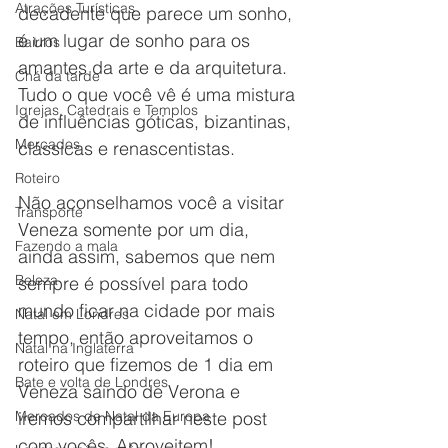
Atrações Turísticas
decadente que parece um sonho, 
é um lugar de sonho para os 
Bairros
amantes da arte e da arquitetura. 
Chá da tarde
Tudo o que você vê é uma mistura 
Igrejas, Catedrais e Templos
de influências góticas, bizantinas, 
Mercados
clássicas e renascentistas.
Roteiro
Não aconselhamos você a visitar 
Transporte
Veneza somente por um dia, 
Fazendo a mala
ainda assim, sabemos que nem 
Beleza
sempre é possível para todo 
mundo ficar na cidade por mais 
Natal em Londres
tempo, então aproveitamos o 
Natal na Inglaterra
roteiro que fizemos de 1 dia em 
Bate e volta de Londres
Veneza saindo de Verona e 
Mercados de Natal da Europa
iremos compartilhar neste post 
com vocês. Aproveitem!