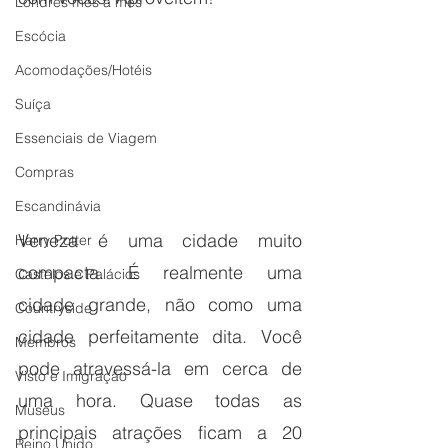
Londres mês a mês
Escócia
Acomodações/Hotéis
Suíça
Essenciais de Viagem
Compras
Escandinávia
Veneza é uma cidade muito 
Harry Potter
compacta. É realmente uma 
Castelos e Palácios
cidade grande, não como uma 
Countryside
cidade perfeitamente dita. Você 
Membros
pode atravessá-la em cerca de 
Visto e Imigração
uma hora. Quase todas as 
Museus
principais atrações ficam a 20 
Reino Unido