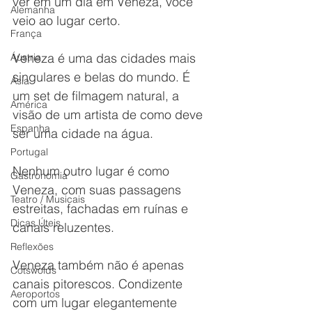
ver em um dia em Veneza, você 
Alemanha
veio ao lugar certo.
França
Veneza é uma das cidades mais 
Áustria
singulares e belas do mundo. É 
Ásia
um set de filmagem natural, a 
América
visão de um artista de como deve 
Espanha
ser uma cidade na água.
Portugal
Nenhum outro lugar é como 
Gastronomia
Veneza, com suas passagens 
Teatro / Musicais
estreitas, fachadas em ruínas e 
Dicas Úteis
canais reluzentes.
Reflexões
Veneza também não é apenas 
Cotswolds
canais pitorescos. Condizente 
Aeroportos
com um lugar elegantemente 