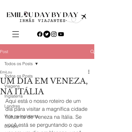
Post
Todos os Posts
EmiLou
Todos os Posts
UM DIA EM VENEZA,
Viagens
NA ITÁLIA
Inglaterra
Aqui está o nosso roteiro de um 
Londres
dia para visitar a magnífica cidade 
Vida na Inglaterra
flutuante de Veneza na Itália. Se 
você está se perguntando o que 
Europa