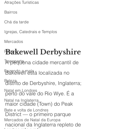
Atrações Turísticas
Bairros
Chá da tarde
Igrejas, Catedrais e Templos
Mercados
Bakewell Derbyshire
Roteiro
Transporte
A pequena cidade mercantil de 
Fazendo a mala
Bakewell está localizada no 
Beleza
distrito de Derbyshire, Inglaterra; 
Natal em Londres
perto do vale do Rio Wye. É a 
Natal na Inglaterra
maior cidade (Town) do Peak 
Bate e volta de Londres
District — o primeiro parque 
Mercados de Natal da Europa
nacional da Inglaterra repleto de 