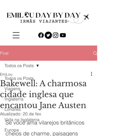
Post
Todos os Posts
EmiLou
Todos os Posts
Bakewell: A charmosa
Viagens
cidade inglesa que
Inglaterra
encantou Jane Austen
Londres
Atualizado:
20 de fev.
Vida na Inglaterra
Se você ama vilarejos britânicos 
Europa
cheios de charme, paisagens 