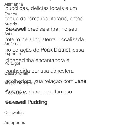
Alemanha
bucólicas, delícias locais e um 
França
toque de romance literário, então 
Áustria
Bakewell
 precisa entrar no seu 
Ásia
roteiro pela Inglaterra. Localizada 
América
no coração do 
Peak District
, essa 
Espanha
cidadezinha encantadora é 
Portugal
conhecida por sua atmosfera 
Gastronomia
acolhedora, sua relação com 
Jane 
Teatro / Musicais
Austen
 e, claro, pelo famoso 
Dicas Úteis
Bakewell Pudding
!
Reflexões
Cotswolds
Aeroportos