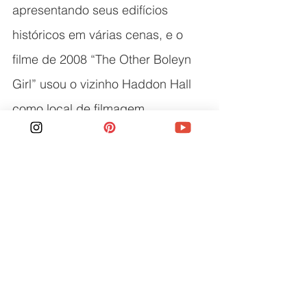
apresentando seus edifícios 
históricos em várias cenas, e o 
filme de 2008 “The Other Boleyn 
Girl” usou o vizinho Haddon Hall 
como local de filmagem.
Conclusão
Se você está em busca de um 
destino encantador, repleto de 
história e paisagens de tirar o 
fôlego, 
Bakewell
 é a escolha 
perfeita. Essa vila pitoresca no 