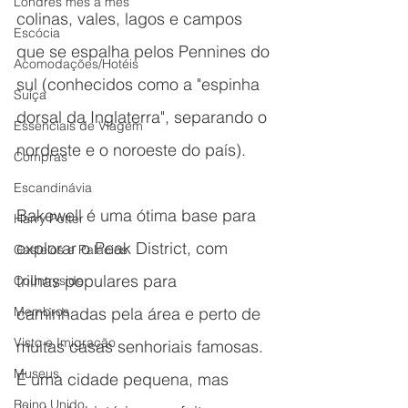
Londres mês a mês
colinas, vales, lagos e campos 
Escócia
que se espalha pelos Pennines do 
Acomodações/Hotéis
sul (conhecidos como a "espinha 
Suíça
dorsal da Inglaterra", separando o 
Essenciais de Viagem
nordeste e o noroeste do país).
Compras
Escandinávia
Bakewell é uma ótima base para 
Harry Potter
explorar o Peak District, com 
Castelos e Palácios
trilhas populares para 
Countryside
caminhadas pela área e perto de 
Membros
Visto e Imigração
muitas casas senhoriais famosas. 
Museus
É uma cidade pequena, mas 
Reino Unido