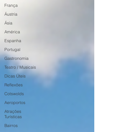
França
Áustria
Ásia
América
Espanha
Portugal
Gastronomia
Teatro / Musicais
Dicas Úteis
Reflexões
Cotswolds
Aeroportos
Atrações
Turísticas
Bairros