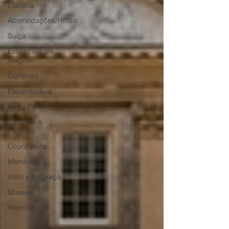
Escócia
Acomodações/Hotéis
Suíça
Essenciais de
Viagem
Compras
Escandinávia
Harry Potter
Castelos e
Palácios
Countryside
Membros
Visto e Imigração
Museus
Reino Unido