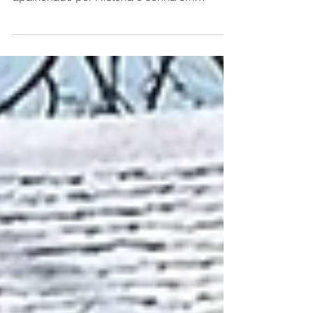
Completo)
Cotswolds | Interior da Inglaterra | Castelos |
Família Real Britânica Se você é
apaixonado por História e sonha em
explorar aquelas paisagens dignas de
cinema no interior da Inglaterra, prepare-se.
Enquanto a maioria dos turistas se espreme
nas atrações mais óbvias, existe um castelo
nas colinas de Cotswolds que guarda
segredos intensos da dinastia Tudor, e que
muitos brasileiros ainda não descobriram.
Sudeley Castle não é apenas uma fortaleza
medieval; é o único castelo pri