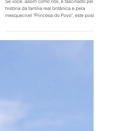
está enterrada
Se você, assim como nós, é fascinado pela
história da família real britânica e pela
inesquecível "Princesa do Povo", este post é
para você. Hoje vamos te levar em uma
viagem muito especial até Althorp House, a
casa onde a Princesa Diana cresceu e onde
ela descansa em paz. Localizada na
deslumbrante zona rural de
Northamptonshire, a cerca de 120 km de
Londres, Althorp não é apenas uma
propriedade grandiosa; é o lar da família
Spencer há mais de 500 anos! É um passeio
emocionan