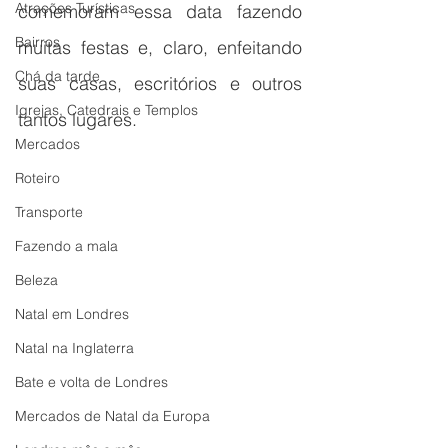
Atrações Turísticas
comemoram essa data fazendo 
Bairros
muitas festas e, claro, enfeitando 
Chá da tarde
suas casas, escritórios e outros 
Igrejas, Catedrais e Templos
tantos lugares.
Mercados
Roteiro
Transporte
Fazendo a mala
Beleza
Natal em Londres
Natal na Inglaterra
Bate e volta de Londres
Mercados de Natal da Europa