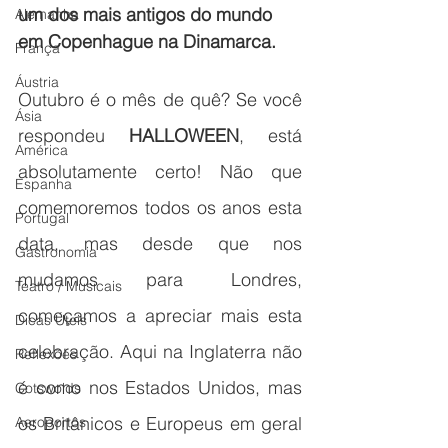
um dos mais antigos do mundo 
Alemanha
em Copenhague na Dinamarca.
França
Áustria
Outubro é o mês de quê? Se você 
Ásia
respondeu 
HALLOWEEN
, está 
América
absolutamente certo! Não que 
Espanha
comemoremos todos os anos esta 
Portugal
data, mas desde que nos 
Gastronomia
mudamos para Londres, 
Teatro / Musicais
começamos a apreciar mais esta 
Dicas Úteis
celebração. Aqui na Inglaterra não 
Reflexões
é como nos Estados Unidos, mas 
Cotswolds
os Britânicos e Europeus em geral 
Aeroportos