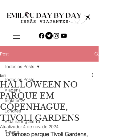
Post
Todos os Posts
Emi
Todos os Posts
HALLOWEEN NO
Viagens
PARQUE EM
Inglaterra
COPENHAGUE,
Londres
TIVOLI GARDENS
Vida na Inglaterra
Atualizado:
4 de nov. de 2024
Europa
O famoso parque Tivoli Gardens, 