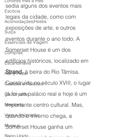
Londres mês a mês
sedia alguns dos eventos mais 
Escócia
legais da cidade, como com 
Acomodações/Hotéis
exposições de arte, e outros 
Suíça
eventos durante o ano todo. A 
Essenciais de Viagem
Somerset House é um dos 
Compras
edifícios históricos, localizado em 
Escandinávia
Strand
, à beira do Rio Tâmisa. 
Harry Potter
Construído no século XVIII, o lugar 
Castelos e Palácios
já foi um palácio real e hoje é um 
Countryside
importante centro cultural. Mas, 
Membros
quando o inverno chega, a 
Visto e Imigração
Museus
Somerset House ganha um 
Reino Unido