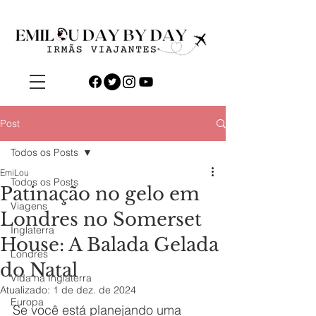
Post
Todos os Posts
EmiLou
Todos os Posts
Patinação no gelo em
Viagens
Londres no Somerset
Inglaterra
House: A Balada Gelada
Londres
do Natal
Vida na Inglaterra
Atualizado:
1 de dez. de 2024
Europa
Se você está planejando uma 