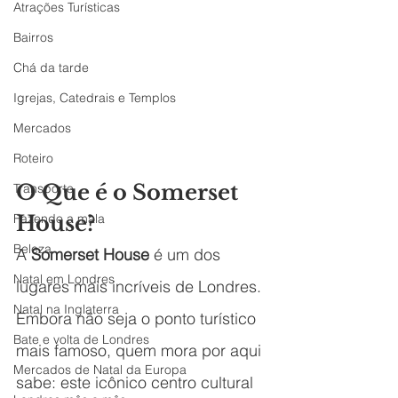
Atrações Turísticas
Bairros
Chá da tarde
Igrejas, Catedrais e Templos
Mercados
Roteiro
O Que é o Somerset 
Transporte
House?
Fazendo a mala
Beleza
A 
Somerset House
 é um dos 
Natal em Londres
lugares mais incríveis de Londres. 
Natal na Inglaterra
Embora não seja o ponto turístico 
Bate e volta de Londres
mais famoso, quem mora por aqui 
Mercados de Natal da Europa
sabe: este icônico centro cultural 