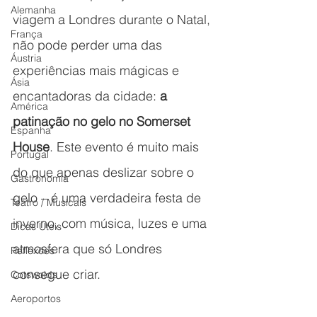
Alemanha
viagem a Londres durante o Natal, 
França
não pode perder uma das 
Áustria
experiências mais mágicas e 
Ásia
encantadoras da cidade: 
a 
América
patinação no gelo no Somerset 
Espanha
House
. Este evento é muito mais 
Portugal
do que apenas deslizar sobre o 
Gastronomia
gelo – é uma verdadeira festa de 
Teatro / Musicais
inverno, com música, luzes e uma 
Dicas Úteis
atmosfera que só Londres 
Reflexões
consegue criar.
Cotswolds
Aeroportos