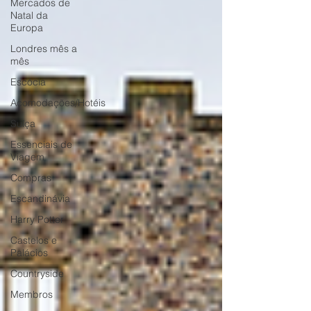
Mercados de
Natal da
Europa
Londres mês a
mês
Escócia
Acomodações/Hotéis
Suíça
Essenciais de
Viagem
Compras
Escandinávia
Harry Potter
Castelos e
Palácios
Countryside
Membros