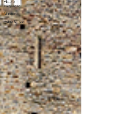
Visto e
Imigração
Museus
Reino Unido