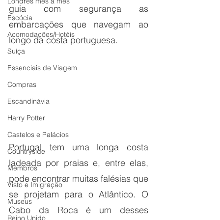
Londres mês a mês
guia com segurança as 
Escócia
embarcações que navegam ao 
Acomodações/Hotéis
longo da costa portuguesa.
Suíça
Essenciais de Viagem
Compras
Escandinávia
Harry Potter
Castelos e Palácios
Portugal tem uma longa costa 
Countryside
ladeada por praias e, entre elas, 
Membros
pode encontrar muitas falésias que 
Visto e Imigração
se projetam para o Atlântico. O 
Museus
Cabo da Roca é um desses 
Reino Unido