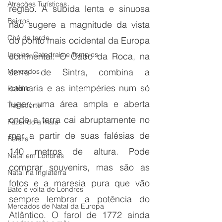
Atrações Turísticas
região. A subida lenta e sinuosa 
Bairros
não sugere a magnitude da vista 
Chá da tarde
do ponto mais ocidental da Europa 
Igrejas, Catedrais e Templos
continental. O Cabo da Roca, na 
serra de Sintra, combina a 
Mercados
calmaria e as intempéries num só 
Roteiro
lugar; uma área ampla e aberta 
Transporte
onde a terra cai abruptamente no 
Fazendo a mala
mar a partir de suas falésias de 
Beleza
140 metros de altura. Pode 
Natal em Londres
comprar souvenirs, mas são as 
Natal na Inglaterra
fotos e a maresia pura que vão 
Bate e volta de Londres
sempre lembrar a potência do 
Mercados de Natal da Europa
Atlântico. O farol de 1772 ainda 