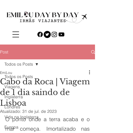
Post
Todos os Posts
EmiLou
Todos os Posts
Cabo da Roca | Viagem
Viagens
de 1 dia saindo de
Inglaterra
Lisboa
Londres
Atualizado:
31 de jul. de 2023
Vida na Inglaterra
O ponto onde a terra acaba e o 
Europa
mar começa. Imortalizado nas 