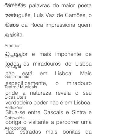
Alemanha
famosas palavras do maior poeta 
português, Luís Vaz de Camões, o 
França
Cabo da Roca impressiona quem 
Áustria
o visita.
Ásia
América
O maior e mais imponente de 
Espanha
todos os miradouros de Lisboa 
Portugal
não está em Lisboa. Mais 
Gastronomia
especificamente, o miradouro 
Teatro / Musicais
onde a natureza revela o seu 
Dicas Úteis
verdadeiro poder não é em Lisboa. 
Reflexões
Situa-se entre Cascais e Sintra e 
Cotswolds
obriga o visitante a percorrer uma 
Aeroportos
das estradas mais bonitas da 