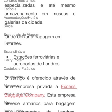
Londres mês a mês
especializadas e até mesmo 
Escócia
armazenamento em museus e 
Acomodações/Hotéis
galerias da cidade.
Suíça
Essenciais de Viagem
Onde deixar a bagagem em 
Londres:
Compras
Escandinávia
Estações ferroviárias e 
Harry Potter
aeroportos de Londres
Castelos e Palácios
Countryside
O serviço é oferecido através de 
Membros
uma empresa privada a 
Excess 
Visto e Imigração
Baggage Company
. Esta empresa 
Museus
oferece armários para bagagem 
Reino Unido
nos aeroportos de Londres, 