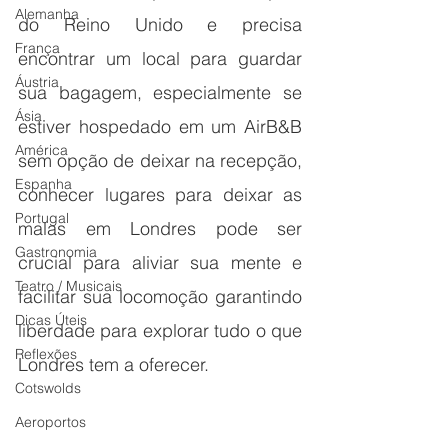
Alemanha
do Reino Unido e precisa 
França
encontrar um local para guardar 
Áustria
sua bagagem, especialmente se 
Ásia
estiver hospedado em um AirB&B 
América
sem opção de deixar na recepção, 
Espanha
conhecer lugares para deixar as 
Portugal
malas em Londres pode ser 
Gastronomia
crucial para aliviar sua mente e 
Teatro / Musicais
facilitar sua locomoção garantindo 
Dicas Úteis
liberdade para explorar tudo o que 
Reflexões
Londres tem a oferecer.
Cotswolds
Aeroportos