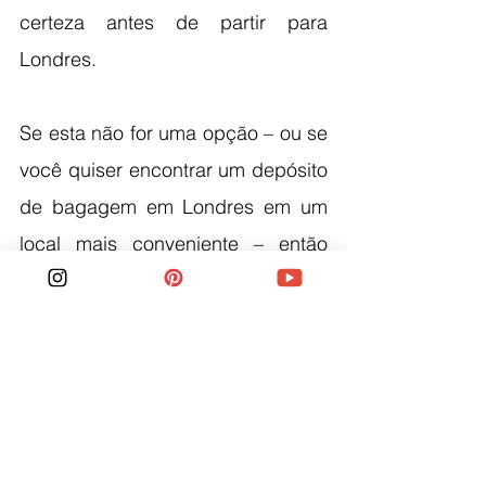
certeza antes de partir para 
Londres.
Se esta não for uma opção – ou se 
você quiser encontrar um depósito 
de bagagem em Londres em um 
local mais conveniente – então 
você pode usar o Stasher para 
encontrar outro hotel que guarde 
suas malas para você.
Assim, não há absolutamente 
nenhuma necessidade de carregar 