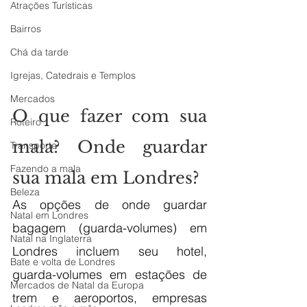
Atrações Turísticas
Bairros
Chá da tarde
Igrejas, Catedrais e Templos
Mercados
O que fazer com sua 
Roteiro
mala? Onde guardar 
Transporte
Fazendo a mala
sua mala em Londres?
Beleza
As opções de onde guardar 
Natal em Londres
bagagem (guarda-volumes) em 
Natal na Inglaterra
Londres incluem seu hotel, 
Bate e volta de Londres
guarda-volumes em estações de 
Mercados de Natal da Europa
trem e aeroportos, empresas 