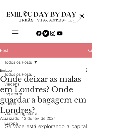
Post
Todos os Posts
EmiLou
Todos os Posts
Onde deixar as malas
Viagens
em Londres? Onde
Inglaterra
guardar a bagagem em
Londres
Londres?
Vida na Inglaterra
Atualizado:
12 de fev. de 2024
Europa
Se você está explorando a capital 