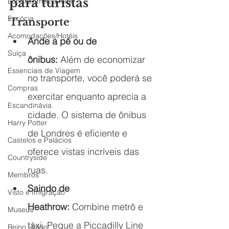
para turistas
Londres mês a mês
Escócia
Transporte
Acomodações/Hotéis
Ande a pé ou de 
Suíça
ônibus:
 Além de economizar 
Essenciais de Viagem
no transporte, você poderá se 
Compras
exercitar enquanto aprecia a 
Escandinávia
cidade. O sistema de ônibus 
Harry Potter
de Londres é eficiente e 
Castelos e Palácios
oferece vistas incríveis das 
Countryside
ruas.
Membros
Saindo de 
Visto e Imigração
Heathrow:
 Combine metrô e 
Museus
táxi. Pegue a Piccadilly Line 
Reino Unido