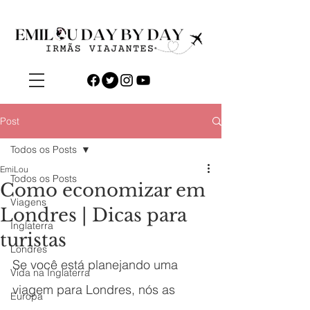
Post
Todos os Posts
EmiLou
Todos os Posts
Como economizar em
Viagens
Londres | Dicas para
Inglaterra
turistas
Londres
Se você está planejando uma 
Vida na Inglaterra
viagem para Londres, nós as 
Europa