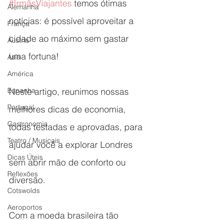
#IrmãsViajantes
 temos ótimas 
Alemanha
notícias: é possível aproveitar a 
França
cidade ao máximo sem gastar 
Áustria
uma fortuna! 
Ásia
América
Espanha
Neste artigo, reunimos nossas 
Portugal
melhores dicas de economia, 
Gastronomia
todas testadas e aprovadas, para 
Teatro / Musicais
ajudar você a explorar Londres 
Dicas Úteis
sem abrir mão de conforto ou 
Reflexões
diversão.
Cotswolds
Aeroportos
Com a moeda brasileira tão 