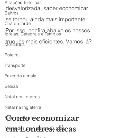
Atrações Turísticas
desvalorizada, saber economizar 
Bairros
se tornou ainda mais importante. 
Chá da tarde
Por isso, confira abaixo os nossos 
Igrejas, Catedrais e Templos
truques mais eficientes. Vamos lá?
Mercados
Roteiro
Transporte
Fazendo a mala
Beleza
Natal em Londres
Natal na Inglaterra
Como economizar 
Bate e volta de Londres
em Londres, dicas 
Mercados de Natal da Europa