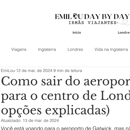
Início
Londre
Viagens
Inglaterra
Londres
Vida na Inglaterra
EmiLou
12 de mar. de 2024
9 min de leitura
Ásia
América
Espanha
Portugal
Gastronom
Como sair do aeropor
para o centro de Lond
s
Cotswolds
Aeroportos
Atrações Turísticas
Bair
opções explicadas)
 Catedrais e Templos
Mercados
Roteiro
Transporte
Atualizado:
13 de mar. de 2024
Você está voando para o aeroporto de Gatwick, mas n