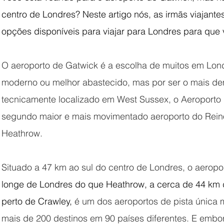
centro de Londres? Neste artigo nós, as irmãs viajante
 Londres
Natal na Inglaterra
Bate e volta de Londres
opções disponíveis para viajar para Londres para que
O aeroporto de Gatwick é a escolha de muitos em Londr
moderno ou melhor abastecido, mas por ser o mais de
tecnicamente localizado em West Sussex, o Aeroporto 
segundo maior e mais movimentado aeroporto do Reino
Heathrow. 
Situado a 47 km ao sul do centro de Londres, o aeropo
longe de Londres do que Heathrow, a cerca de 44 km d
perto de Crawley,
 é um dos aeroportos de pista única 
mais de 200 destinos em 90 países diferentes. E embor