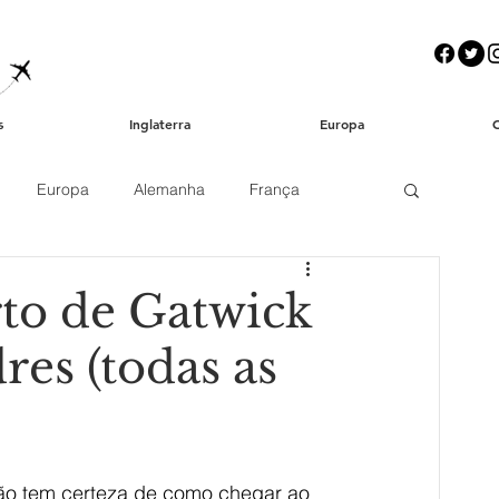
s
Inglaterra
Europa
Europa
Alemanha
França
ia
Teatro / Musicais
Dicas Úteis
to de Gatwick
res (todas as
ros
Chá da tarde
Fazendo a mala
Beleza
ão tem certeza de como chegar ao 