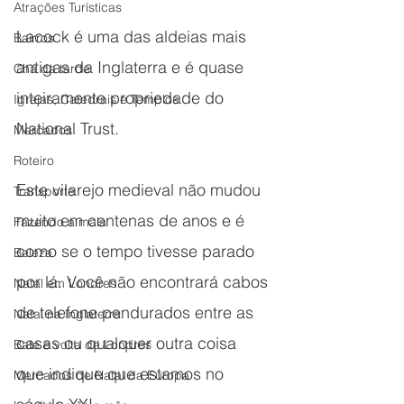
Atrações Turísticas
Lacock é uma das aldeias mais 
Bairros
antigas da Inglaterra e é quase 
Chá da tarde
inteiramente propriedade do 
Igrejas, Catedrais e Templos
National Trust.
Mercados
Roteiro
Este vilarejo medieval não mudou 
Transporte
muito em centenas de anos e é 
Fazendo a mala
como se o tempo tivesse parado 
Beleza
por lá. Você não encontrará cabos 
Natal em Londres
de telefone pendurados entre as 
Natal na Inglaterra
casas ou qualquer outra coisa 
Bate e volta de Londres
que indique que estamos no 
Mercados de Natal da Europa