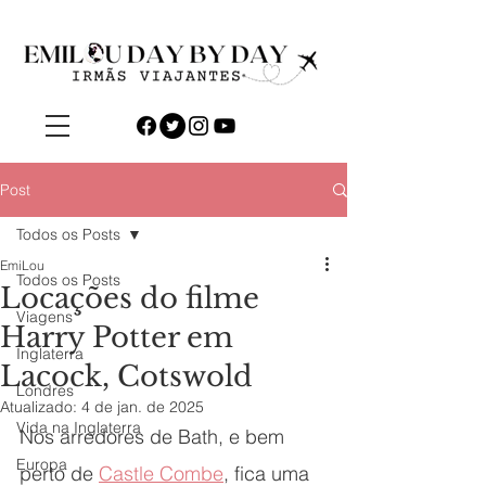
Post
Todos os Posts
EmiLou
Todos os Posts
Locações do filme
Viagens
Harry Potter em
Inglaterra
Lacock, Cotswold
Londres
Atualizado:
4 de jan. de 2025
Vida na Inglaterra
Nos arredores de Bath, e bem 
Europa
perto de 
Castle Combe
, fica uma 