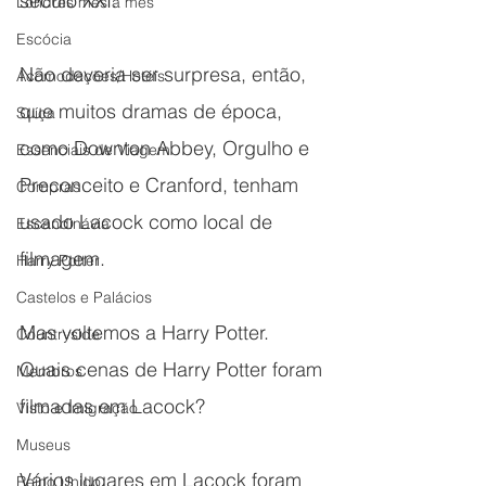
século XXI.
Londres mês a mês
Escócia
Não deveria ser surpresa, então, 
Acomodações/Hotéis
que muitos dramas de época, 
Suíça
como Downton Abbey, Orgulho e 
Essenciais de Viagem
Preconceito e Cranford, tenham 
Compras
usado Lacock como local de 
Escandinávia
filmagem. 
Harry Potter
Castelos e Palácios
Mas voltemos a Harry Potter. 
Countryside
Quais cenas de Harry Potter foram 
Membros
filmadas em Lacock?
Visto e Imigração
Museus
Vários lugares em Lacock foram 
Reino Unido