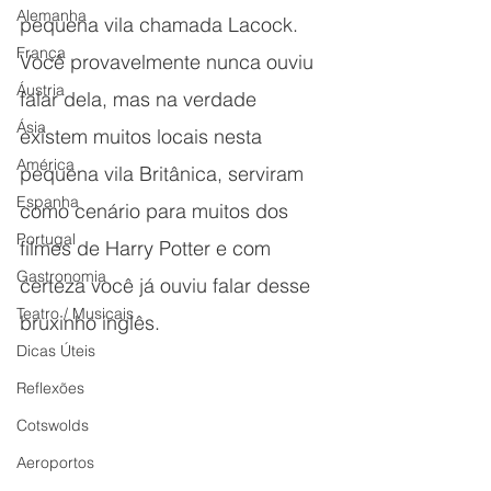
Alemanha
pequena vila chamada Lacock. 
França
Você provavelmente nunca ouviu 
Áustria
falar dela, mas na verdade 
Ásia
existem muitos locais nesta 
América
pequena vila Britânica, serviram 
Espanha
como cenário para muitos dos 
Portugal
filmes de Harry Potter e com 
Gastronomia
certeza você já ouviu falar desse 
Teatro / Musicais
bruxinho inglês.
Dicas Úteis
Reflexões
Cotswolds
Aeroportos