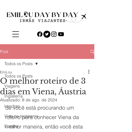
Post
Todos os Posts
EmiLou
Todos os Posts
O melhor roteiro de 3
Viagens
dias em Viena, Áustria
Inglaterra
Atualizado:
8 de ago. de 2024
Londres
Se você está procurando um 
Vida na Inglaterra
roteiro para conhecer Viena da 
melhor maneira, então você esta 
Europa