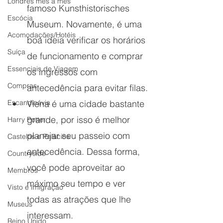
Londres mês a mês
famoso Kunsthistorisches 
Escócia
Museum. Novamente, é uma 
Acomodações/Hotéis
boa ideia verificar os horários 
Suíça
de funcionamento e comprar 
Essenciais de Viagem
os ingressos com 
Compras
antecedência para evitar filas.
Viena é uma cidade bastante 
Escandinávia
grande, por isso é melhor 
Harry Potter
planejar seu passeio com 
Castelos e Palácios
antecedência. Dessa forma, 
Countryside
você pode aproveitar ao 
Membros
máximo seu tempo e ver 
Visto e Imigração
todas as atrações que lhe 
Museus
interessam.
Reino Unido