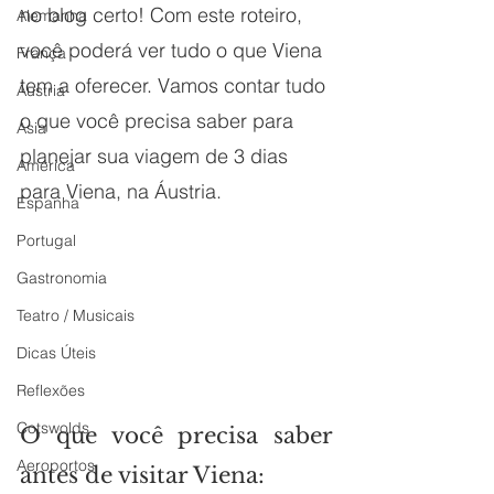
no blog certo! Com este roteiro, 
Alemanha
você poderá ver tudo o que Viena 
França
tem a oferecer. Vamos contar tudo 
Áustria
o que você precisa saber para 
Ásia
planejar sua viagem de 3 dias 
América
para Viena, na Áustria.
Espanha
Portugal
Gastronomia
Teatro / Musicais
Dicas Úteis
Reflexões
Cotswolds
O que você precisa saber 
Aeroportos
antes de visitar Viena: