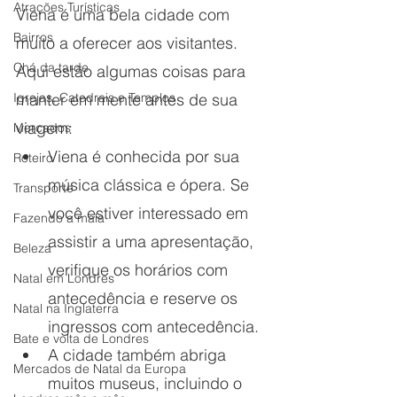
Atrações Turísticas
Viena é uma bela cidade com 
Bairros
muito a oferecer aos visitantes. 
Chá da tarde
Aqui estão algumas coisas para 
manter em mente antes de sua 
Igrejas, Catedrais e Templos
viagem:
Mercados
Viena é conhecida por sua 
Roteiro
música clássica e ópera. Se 
Transporte
você estiver interessado em 
Fazendo a mala
assistir a uma apresentação, 
Beleza
verifique os horários com 
Natal em Londres
antecedência e reserve os 
Natal na Inglaterra
ingressos com antecedência.
Bate e volta de Londres
A cidade também abriga 
Mercados de Natal da Europa
muitos museus, incluindo o 