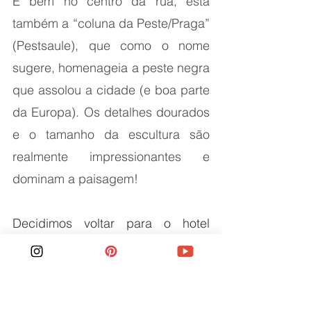
E bem no centro da rua, esta 
também a “coluna da Peste/Praga” 
(Pestsaule), que como o nome 
sugere, homenageia a peste negra 
que assolou a cidade (e boa parte 
da Europa). Os detalhes dourados 
e o tamanho da escultura são 
realmente impressionantes e 
dominam a paisagem! 
Decidimos voltar para o hotel 
descansar para acordamos cedo e 
aproveitar tudo o que a cidade tem 
a nos oferecer no dia seguinte!